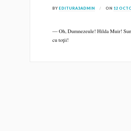
BY
EDITURA3ADMIN
ON
12 OCT
— Oh, Dumnezeule! Hilda Muir! Sunt
cu toţii!