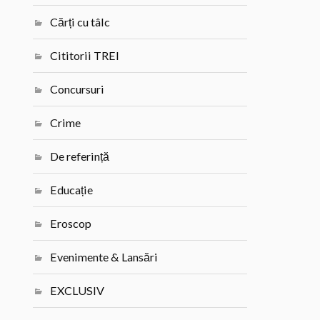
Cărți cu tâlc
Cititorii TREI
Concursuri
Crime
De referință
Educație
Eroscop
Evenimente & Lansări
EXCLUSIV