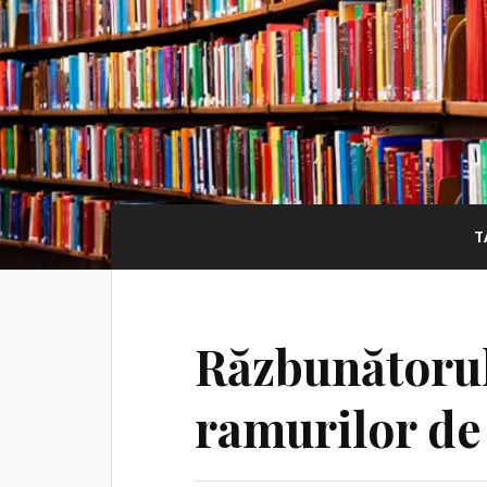
T
Răzbunătorul 
ramurilor de