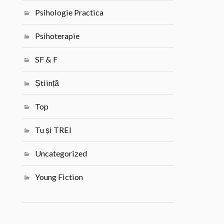
Psihologie Practica
Psihoterapie
SF & F
Știință
Top
Tu și TREI
Uncategorized
Young Fiction