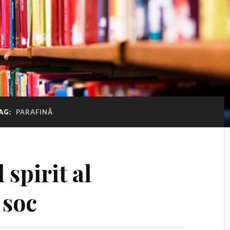
AG:
PARAFINĂ
spirit al
 soc