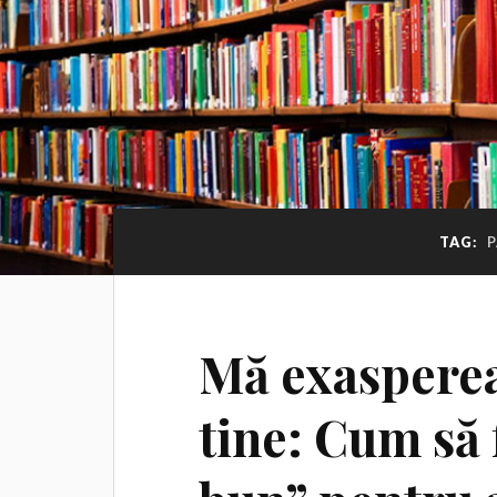
TAG:
P
Mă exasperea
tine: Cum să 