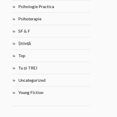
Psihologie Practica
Psihoterapie
SF & F
Știință
Top
Tu și TREI
Uncategorized
Young Fiction