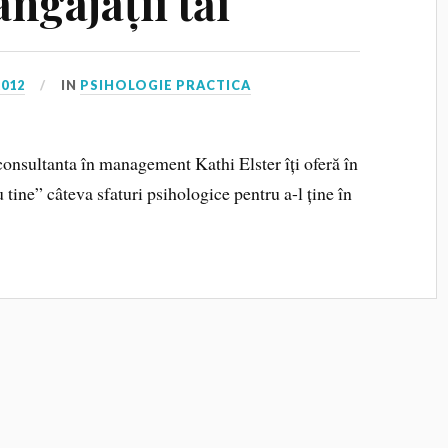
ngajații tăi
2012
IN
PSIHOLOGIE PRACTICA
onsultanta în management Kathi Elster îți oferă în
ine” câteva sfaturi psihologice pentru a-l ține în