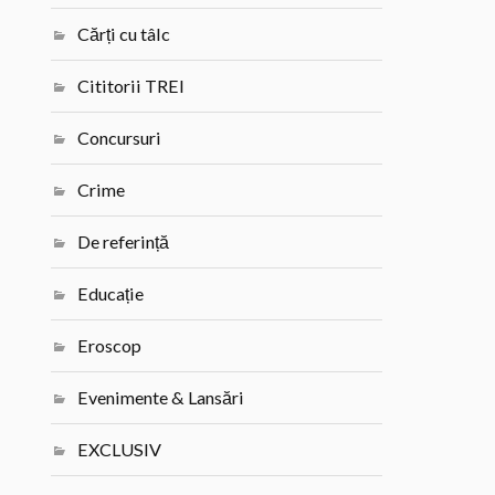
Cărți cu tâlc
Cititorii TREI
Concursuri
Crime
De referință
Educație
Eroscop
Evenimente & Lansări
EXCLUSIV