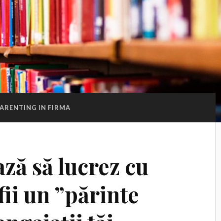
ARENTING IN FIRMA
ză să lucrez cu
fii un ”părinte