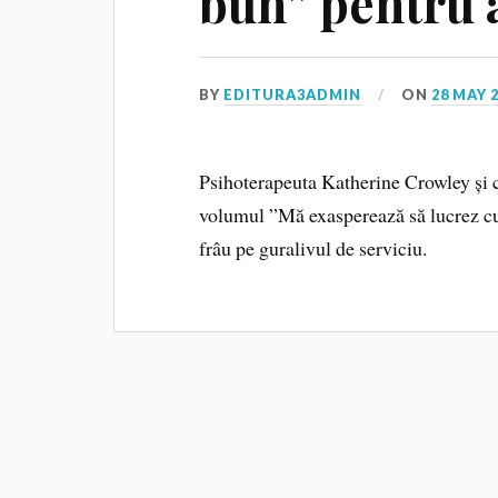
bun” pentru a
BY
EDITURA3ADMIN
ON
28 MAY 
Psihoterapeuta Katherine Crowley și c
volumul ”Mă exasperează să lucrez cu t
frâu pe guralivul de serviciu.