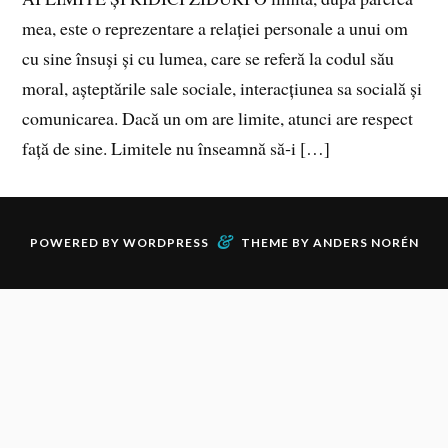
mea, este o reprezentare a relației personale a unui om
cu sine însuși și cu lumea, care se referă la codul său
moral, așteptările sale sociale, interacțiunea sa socială și
comunicarea. Dacă un om are limite, atunci are respect
față de sine. Limitele nu înseamnă să‑i […]
&
POWERED BY
WORDPRESS
THEME BY
ANDERS NORÉN