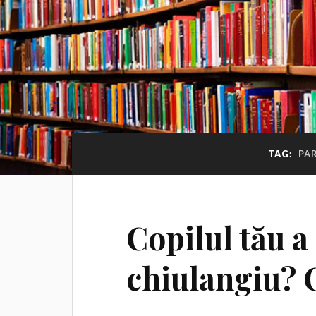
TAG:
PA
Copilul tău a
chiulangiu? C