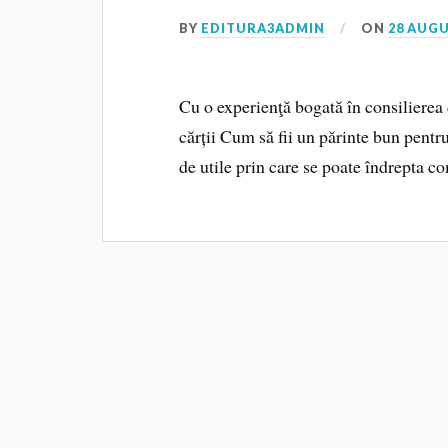
BY
EDITURA3ADMIN
ON
28 AUGU
Cu o experienţă bogată în consiliere
cărții Cum să fii un părinte bun pent
de utile prin care se poate îndrepta c