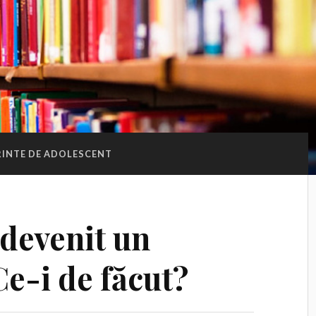
RINTE DE ADOLESCENT
 devenit un
e-i de făcut?