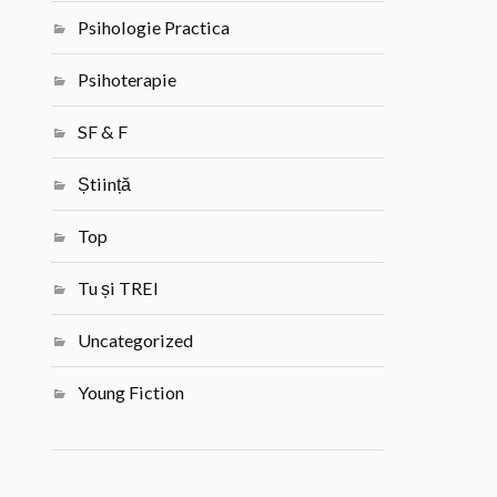
Psihologie Practica
Psihoterapie
SF & F
Știință
Top
Tu și TREI
Uncategorized
Young Fiction