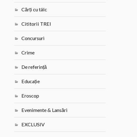
Cărți cu tâlc
Cititorii TREI
Concursuri
Crime
De referință
Educație
Eroscop
Evenimente & Lansări
EXCLUSIV