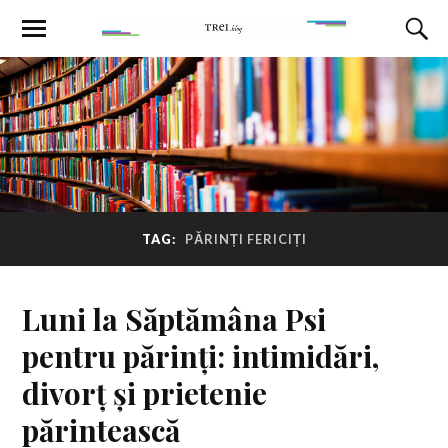
TAG:
PĂRINȚI FERICIȚI
Luni la Săptămâna Psi
pentru părinți: intimidări,
divorț și prietenie
părintească