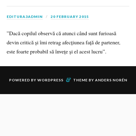
EDITURA3ADMIN
20 FEBRUARY 2015
”Dacă copilul observă că atunci când sunt furioasă
devin critică și îmi retrag afecțiunea față de partener,
este foarte probabil să învețe și el acest lucru”.
&
POWERED BY
WORDPRESS
THEME BY
ANDERS NORÉN