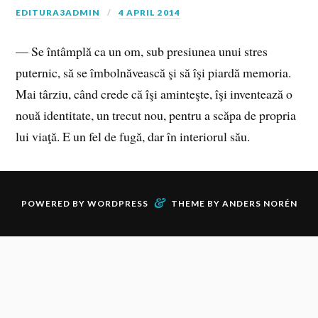
EDITURA3ADMIN
4 APRIL 2014
— Se întâmplă ca un om, sub presiunea unui stres
puternic, să se îmbolnăvească şi să îşi piardă memoria.
Mai târziu, când crede că îşi aminteşte, îşi inventează o
nouă identitate, un trecut nou, pentru a scăpa de propria
lui viaţă. E un fel de fugă, dar în interiorul său.
&
POWERED BY
WORDPRESS
THEME BY
ANDERS NORÉN