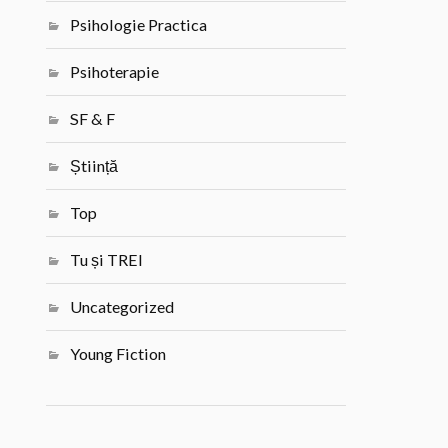
Psihologie Practica
Psihoterapie
SF & F
Știință
Top
Tu și TREI
Uncategorized
Young Fiction