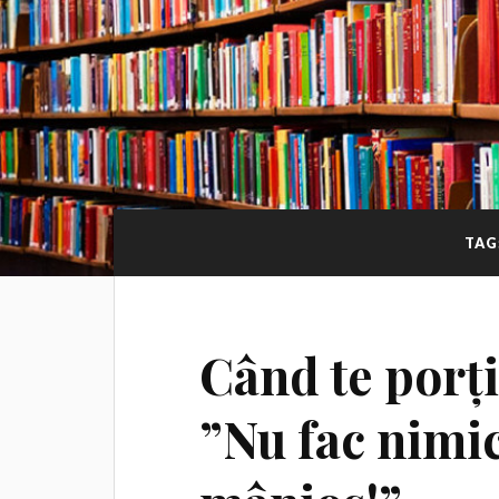
TAG
Când te porți
”Nu fac nimic