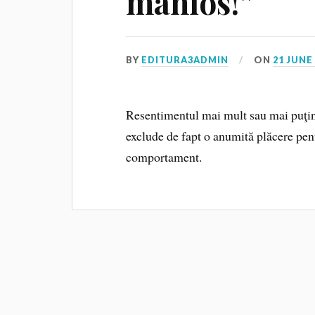
mânios!”
BY
EDITURA3ADMIN
ON
21 JUNE
Resentimentul mai mult sau mai puţin 
exclude de fapt o anumită plăcere pent
comportament.