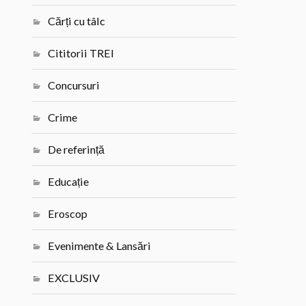
Cărți cu tâlc
Cititorii TREI
Concursuri
Crime
De referință
Educație
Eroscop
Evenimente & Lansări
EXCLUSIV