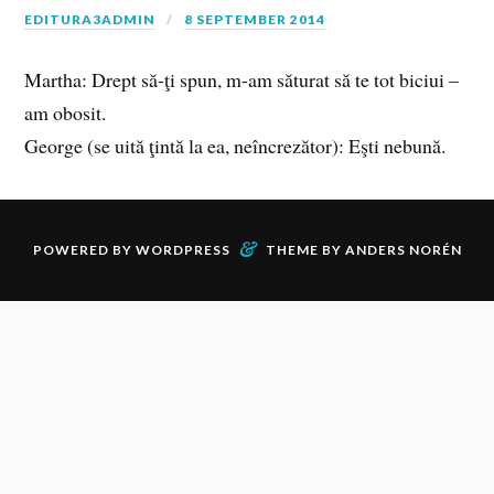
EDITURA3ADMIN
8 SEPTEMBER 2014
Martha: Drept să-ţi spun, m-am săturat să te tot biciui –
am obosit.
George (se uită ţintă la ea, neîncrezător): Eşti nebună.
&
POWERED BY
WORDPRESS
THEME BY
ANDERS NORÉN