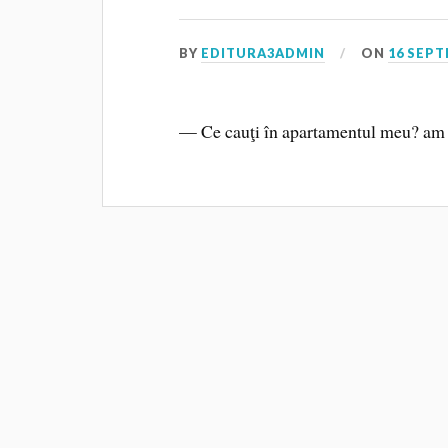
BY
EDITURA3ADMIN
ON
16 SEPT
— Ce cauţi în apartamentul meu? am s