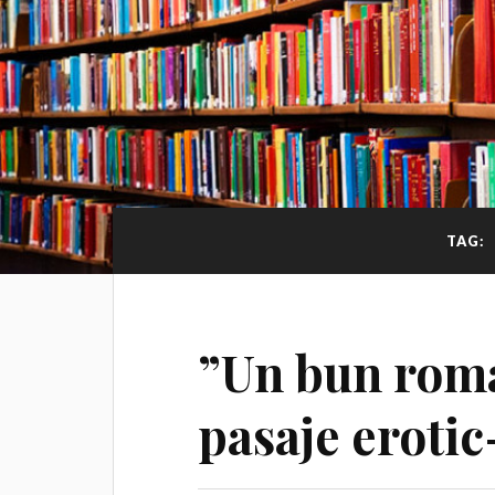
TAG:
”Un bun roma
pasaje erotic