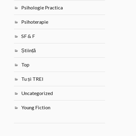
Psihologie Practica
Psihoterapie
SF & F
Știință
Top
Tu și TREI
Uncategorized
Young Fiction