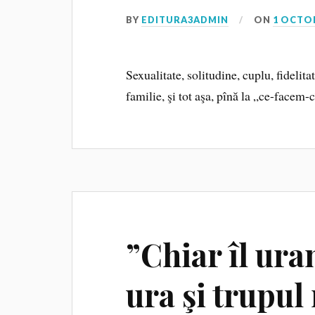
BY
EDITURA3ADMIN
ON
1 OCTO
Sexualitate, solitudine, cuplu, fidelit
familie, şi tot aşa, pînă la „ce-face
”Chiar îl ura
ura şi trupul