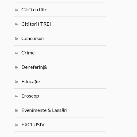
Cărți cu tâlc
Cititorii TREI
Concursuri
Crime
De referință
Educație
Eroscop
Evenimente & Lansări
EXCLUSIV