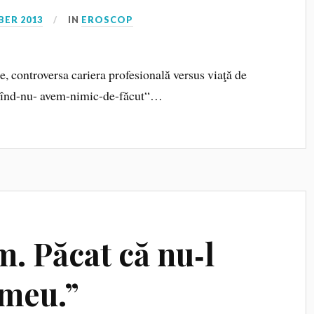
BER 2013
IN
EROSCOP
ate, controversa cariera profesională versus viaţă de
m-cînd-nu- avem-nimic-de-făcut“…
m. Păcat că nu‑l
 meu.”