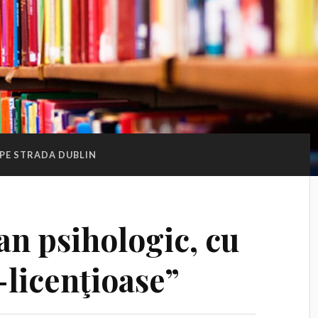
PE STRADA DUBLIN
n psihologic, cu
-licenţioase”