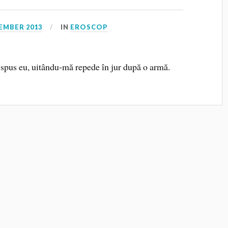
EMBER 2013
IN
EROSCOP
pus eu, uitându‑mă repede în jur după o armă.