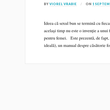
BY
VIOREL VRABIE
ON
1 SEPTEM
Ideea că sexul bun se termină cu fieca
același timp nu este o invenție a unui
pentru femei. Este prezentă, de fapt,
ideală), un manual despre căsătorie f