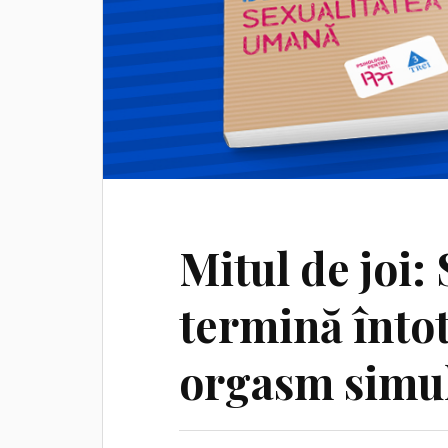
Mitul de joi:
termină înto
orgasm simu