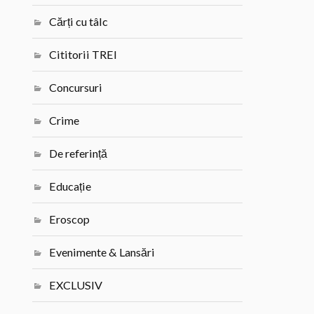
Cărți cu tâlc
Cititorii TREI
Concursuri
Crime
De referință
Educație
Eroscop
Evenimente & Lansări
EXCLUSIV