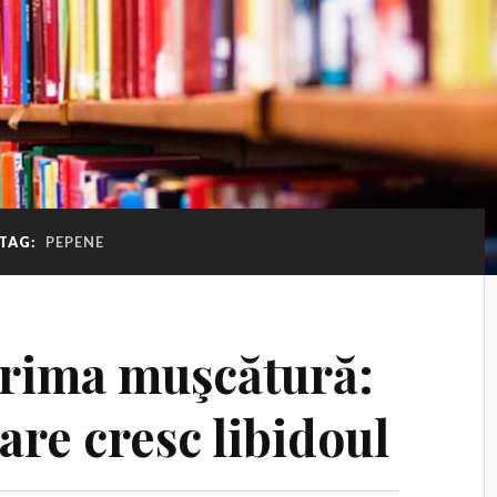
TAG:
PEPENE
 prima muşcătură:
are cresc libidoul