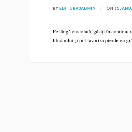
BY
EDITURA3ADMIN
ON
11 JANU
Pe lângă ciocolată, găsiţi în continuar
libidoului şi pot favoriza pierderea g