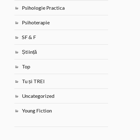
Psihologie Practica
Psihoterapie
SF & F
Știință
Top
Tu și TREI
Uncategorized
Young Fiction