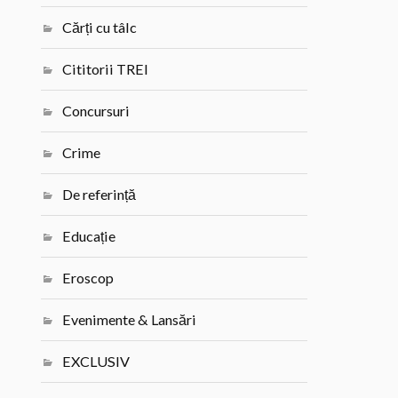
Cărți cu tâlc
Cititorii TREI
Concursuri
Crime
De referință
Educație
Eroscop
Evenimente & Lansări
EXCLUSIV