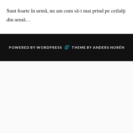
Sunt foarte în urmă, nu am cum să‑i mai prind pe ceilalţi
din urmă…
&
POWERED BY
WORDPRESS
THEME BY
ANDERS NORÉN