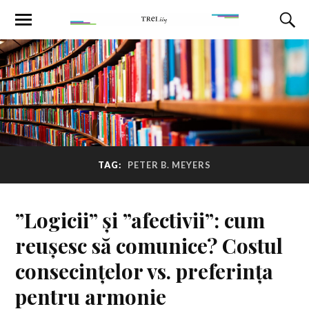
TAG:
PETER B. MEYERS
”Logicii” și ”afectivii”: cum
reușesc să comunice? Costul
consecințelor vs. preferința
pentru armonie