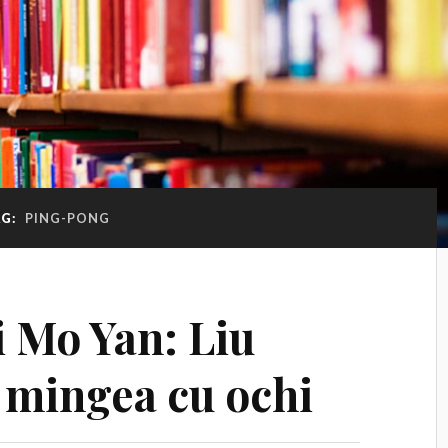
AG:
PING-PONG
i Mo Yan: Liu
 mingea cu ochi