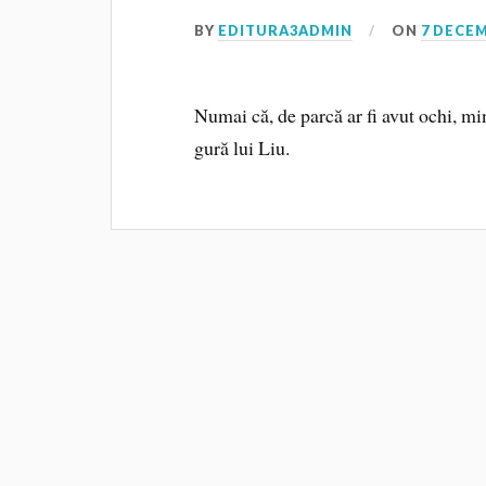
BY
EDITURA3ADMIN
ON
7 DECEM
Numai că, de parcă ar fi avut ochi, mi
gură lui Liu.