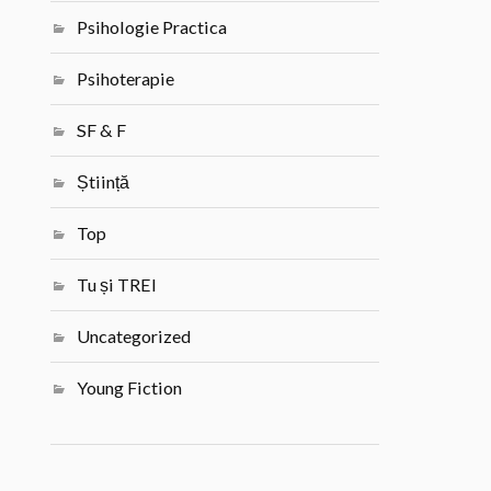
Psihologie Practica
Psihoterapie
SF & F
Știință
Top
Tu și TREI
Uncategorized
Young Fiction