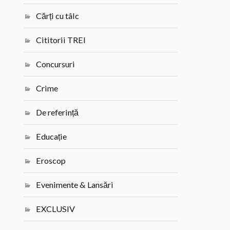
Cărți cu tâlc
Cititorii TREI
Concursuri
Crime
De referință
Educație
Eroscop
Evenimente & Lansări
EXCLUSIV