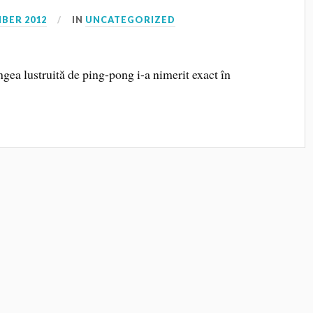
BER 2012
IN
UNCATEGORIZED
ngea lustruită de ping-pong i-a nimerit exact în