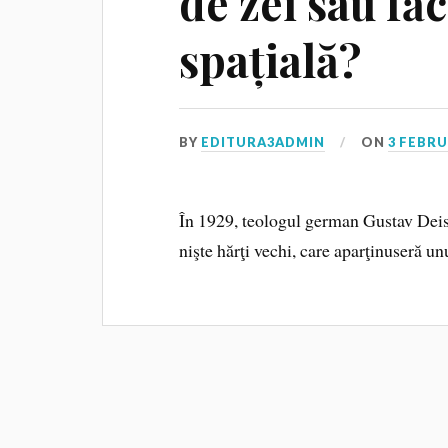
de zei sau fă
spațială?
BY
EDITURA3ADMIN
ON
3 FEBRU
În 1929, teologul german Gustav Deis
nişte hărţi vechi, care aparţinuseră unu