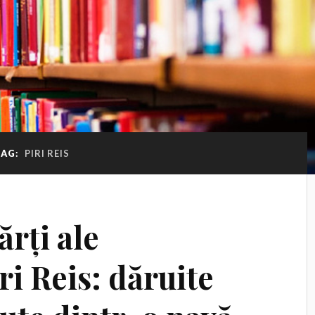
TAG:
PIRI REIS
ărți ale
ri Reis: dăruite