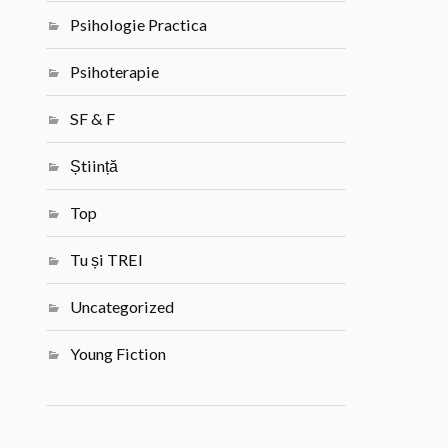
Psihologie Practica
Psihoterapie
SF & F
Știință
Top
Tu și TREI
Uncategorized
Young Fiction