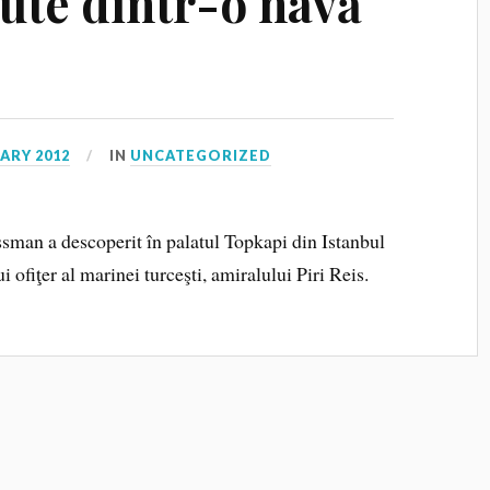
cute dintr-o navă
ARY 2012
IN
UNCATEGORIZED
sman a descoperit în palatul Topkapi din Istanbul
i ofiţer al marinei turceşti, amiralului Piri Reis.