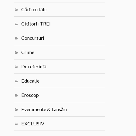
Cărți cu tâlc
Cititorii TREI
Concursuri
Crime
De referință
Educație
Eroscop
Evenimente & Lansări
EXCLUSIV