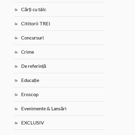
Cărți cu tâlc
Cititorii TREI
Concursuri
Crime
De referință
Educație
Eroscop
Evenimente & Lansări
EXCLUSIV