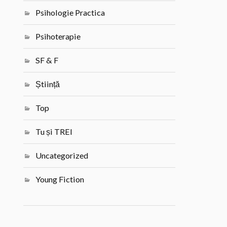
Psihologie Practica
Psihoterapie
SF & F
Știință
Top
Tu și TREI
Uncategorized
Young Fiction