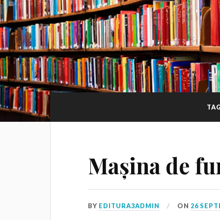
TA
Mașina de fu
BY
EDITURA3ADMIN
ON
26 SEPT