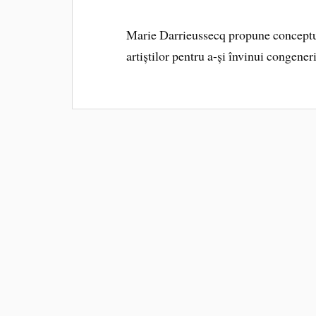
Marie Darrieussecq propune conceptu
artiștilor pentru a-și învinui congeneri