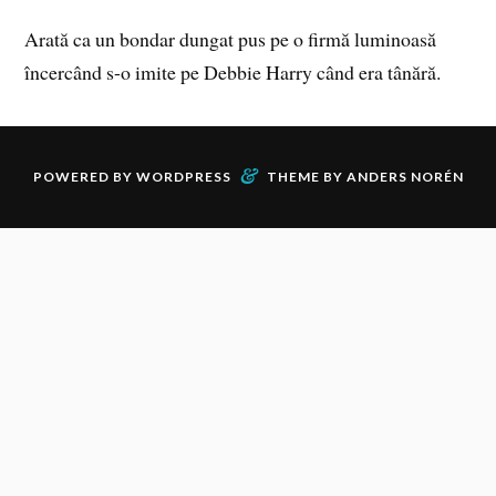
Arată ca un bondar dungat pus pe o firmă luminoasă
încercând s-o imite pe Debbie Harry când era tânără.
&
POWERED BY
WORDPRESS
THEME BY
ANDERS NORÉN