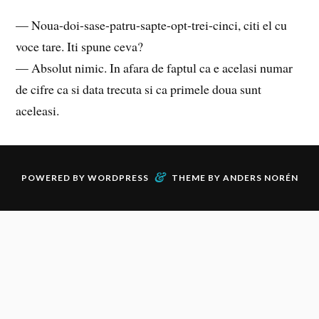
— Noua-doi-sase-patru-sapte-opt-trei-cinci, citi el cu
voce tare. Iti spune ceva?
— Absolut nimic. In afara de faptul ca e acelasi numar
de cifre ca si data trecuta si ca primele doua sunt
aceleasi.
&
POWERED BY
WORDPRESS
THEME BY
ANDERS NORÉN