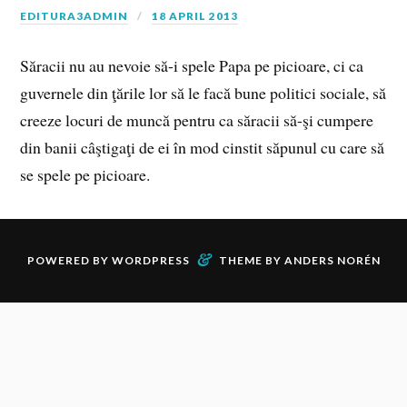
EDITURA3ADMIN
18 APRIL 2013
Săracii nu au nevoie să-i spele Papa pe picioare, ci ca
guvernele din ţările lor să le facă bune politici sociale, să
creeze locuri de muncă pentru ca săracii să-şi cumpere
din banii câştigaţi de ei în mod cinstit săpunul cu care să
se spele pe picioare.
&
POWERED BY
WORDPRESS
THEME BY
ANDERS NORÉN