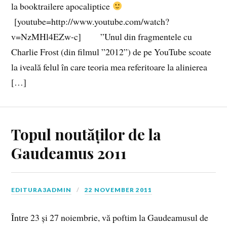
la booktrailere apocaliptice
[youtube=http://www.youtube.com/watch?
v=NzMHl4EZw-c] ”Unul din fragmentele cu
Charlie Frost (din filmul ”2012”) de pe YouTube scoate
la iveală felul în care teoria mea referitoare la alinierea
[…]
Topul noutăților de la
Gaudeamus 2011
EDITURA3ADMIN
22 NOVEMBER 2011
Între 23 și 27 noiembrie, vă poftim la Gaudeamusul de