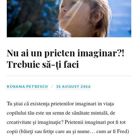
Nu ai un prieten imaginar?!
Trebuie să-ți faci
ROXANA PETRESCU
31 AUGUST 2016
Tu știai că existenţa prietenilor imaginari in viața
copilului tău este un semn de sănătate mintală, de
creativitate și imaginaţie? Prietenii imaginari pot fi tot
copii (băieţi sau fetiţe care au și nume… cum ar fi Fred)