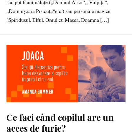
sau pot fi animăluţe („Domnul Arici“, „Vulpiţa“,
„Domnișoara Pisicuţă“etc.) sau personaje magice
(Spiridușul, Elful, Omul cu Mască, Doamna […]
Ce faci când copilul are un
acces de furie?