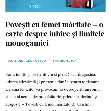
Povești cu femei măritate – o
carte despre iubire și limitele
monogamiei
RUXANDRA GEORGESCU
8 MARCH 2024
Soții, iubiții și prietenii vin și pleacă, dar dragostea,
iubirea adevărată și prietenia rămân pentru totdeauna.
De ziua femeilor vă provocăm să descoperiți un roman
sincer și actual despre căsătorie, prietenie, dorință și
dragoste – Povești cu femei măritate de Cristina