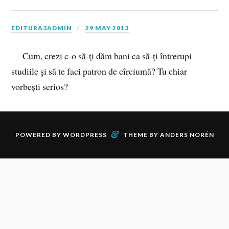
EDITURA3ADMIN
29 MAY 2013
— Cum, crezi c-o să-ţi dăm bani ca să-ţi întrerupi
studiile şi să te faci patron de cîrciumă? Tu chiar
vorbeşti serios?
&
POWERED BY
WORDPRESS
THEME BY
ANDERS NORÉN