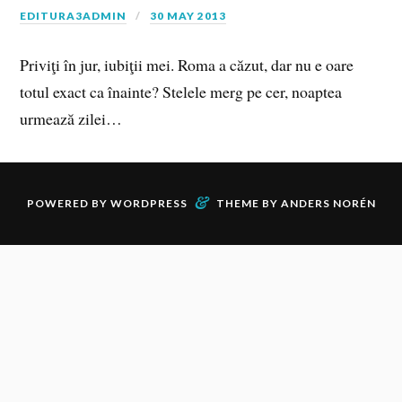
EDITURA3ADMIN
30 MAY 2013
Priviţi în jur, iubiţii mei. Roma a căzut, dar nu e oare
totul exact ca înainte? Stelele merg pe cer, noaptea
urmează zilei…
&
POWERED BY
WORDPRESS
THEME BY
ANDERS NORÉN