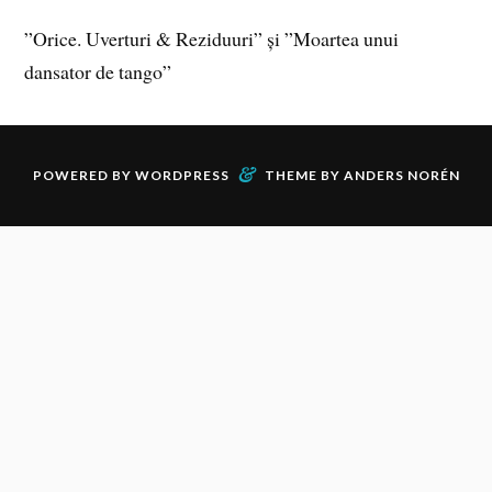
”Orice. Uverturi & Reziduuri” și ”Moartea unui
dansator de tango”
&
POWERED BY
WORDPRESS
THEME BY
ANDERS NORÉN