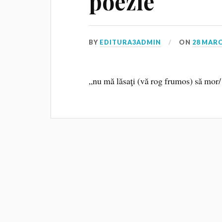
poezie
BY
EDITURA3ADMIN
ON
28 MARC
„nu mă lăsaţi (vă rog frumos) să mor/