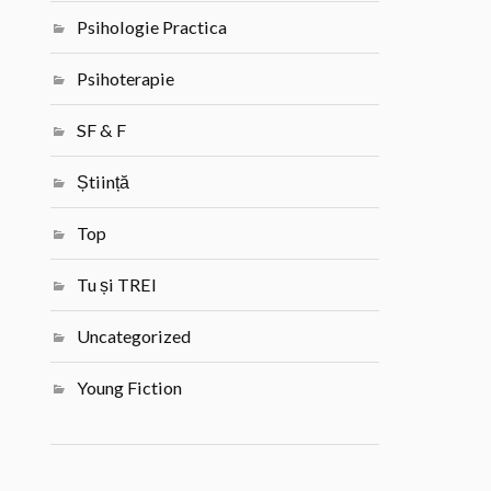
Psihologie Practica
Psihoterapie
SF & F
Știință
Top
Tu și TREI
Uncategorized
Young Fiction