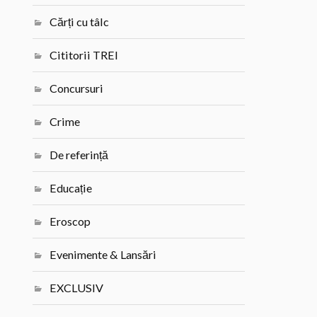
Cărți cu tâlc
Cititorii TREI
Concursuri
Crime
De referință
Educație
Eroscop
Evenimente & Lansări
EXCLUSIV