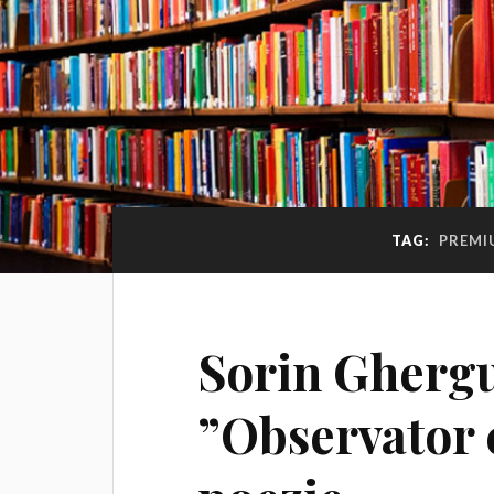
TAG:
PREMI
Sorin Ghergu
”Observator 