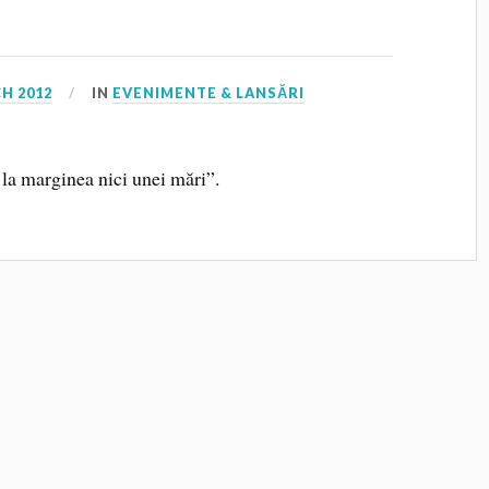
H 2012
IN
EVENIMENTE & LANSĂRI
 la marginea nici unei mări”.