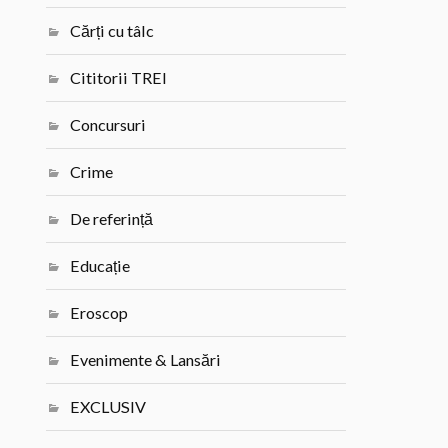
Cărți cu tâlc
Cititorii TREI
Concursuri
Crime
De referință
Educație
Eroscop
Evenimente & Lansări
EXCLUSIV