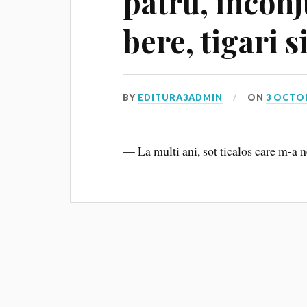
patru, inconj
bere, tigari 
BY
EDITURA3ADMIN
ON
3 OCTO
— La multi ani, sot ticalos care m-a n