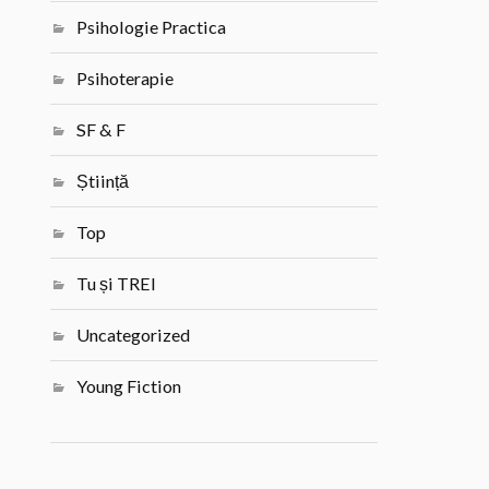
Psihologie Practica
Psihoterapie
SF & F
Știință
Top
Tu și TREI
Uncategorized
Young Fiction