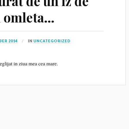
urat de un iz de
si omleta…
BER 2014
IN
UNCATEGORIZED
eglijat in ziua mea cea mare.