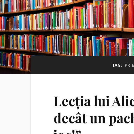
TAG:
PRI
Lecția lui Ali
decât un pach