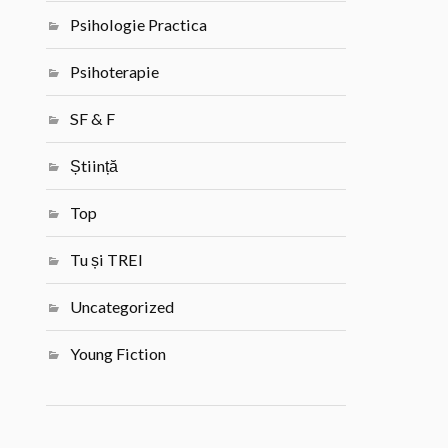
Psihologie Practica
Psihoterapie
SF & F
Știință
Top
Tu și TREI
Uncategorized
Young Fiction