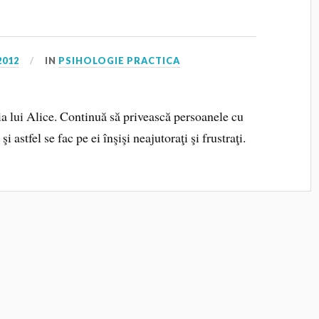
2012
IN
PSIHOLOGIE PRACTICA
ia lui Alice. Continuă să privească persoanele cu
i astfel se fac pe ei înşişi neajutoraţi şi frustraţi.