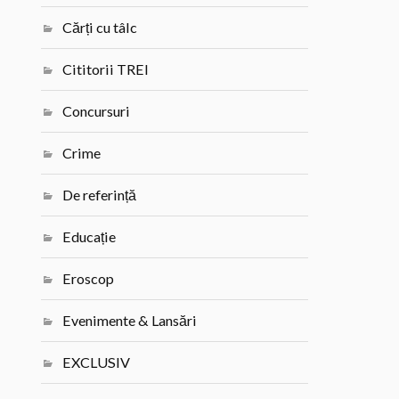
Cărți cu tâlc
Cititorii TREI
Concursuri
Crime
De referință
Educație
Eroscop
Evenimente & Lansări
EXCLUSIV