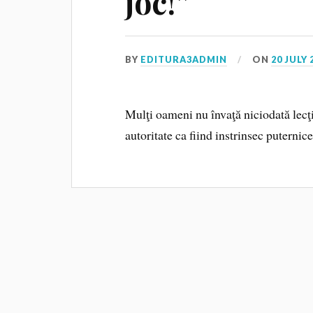
joc!”
BY
EDITURA3ADMIN
ON
20 JULY 
Mulţi oameni nu învaţă niciodată lecţ
autoritate ca fiind instrinsec puternice ş