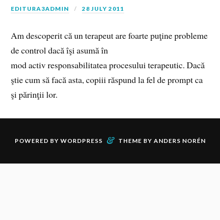
EDITURA3ADMIN
28 JULY 2011
Am descoperit că un terapeut are foarte puţine probleme
de control dacă îşi asumă în
mod activ responsabilitatea procesului terapeutic. Dacă
ştie cum să facă asta, copiii răspund la fel de prompt ca
şi părinţii lor.
&
POWERED BY
WORDPRESS
THEME BY
ANDERS NORÉN