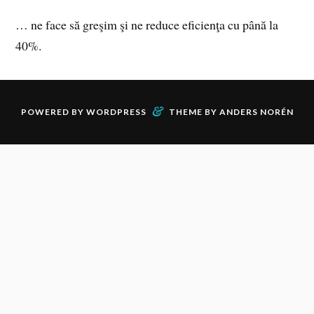
… ne face să greşim şi ne reduce eficienţa cu până la
40%.
&
POWERED BY
WORDPRESS
THEME BY
ANDERS NORÉN