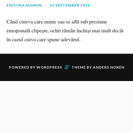
EDITURA3ADMIN
22 SEPTEMBER 2014
Când cineva care minte sau se află sub presiune
emoțională clipește, ochii rămân închiși mai mult decât
în cazul cuiva care spune adevărul.
&
POWERED BY
WORDPRESS
THEME BY
ANDERS NORÉN