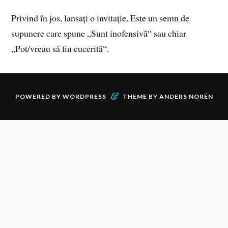
Privind în jos, lansați o invitație. Este un semn de
supunere care spune „Sunt inofensivă“ sau chiar
„Pot/vreau să fiu cucerită“.
&
POWERED BY
WORDPRESS
THEME BY
ANDERS NORÉN