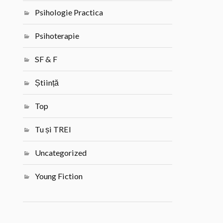
Psihologie Practica
Psihoterapie
SF & F
Știință
Top
Tu și TREI
Uncategorized
Young Fiction