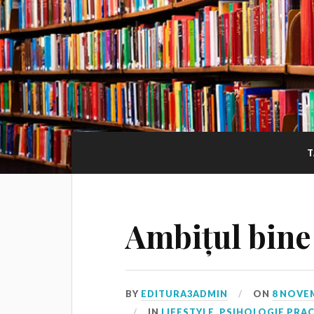
T
Ambițul bine
BY
EDITURA3ADMIN
ON
8 NOVE
IN
LIFESTYLE
,
PSIHOLOGIE PRA