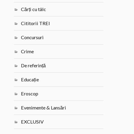
Cărți cu tâlc
Cititorii TREI
Concursuri
Crime
De referință
Educație
Eroscop
Evenimente & Lansări
EXCLUSIV