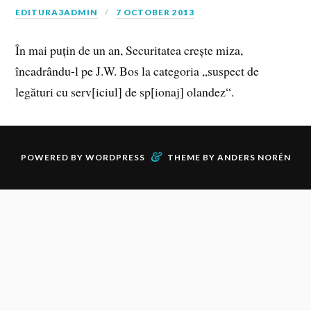
EDITURA3ADMIN
7 OCTOBER 2013
În mai puțin de un an, Securitatea crește miza,
încadrându-l pe J.W. Bos la categoria „suspect de
legături cu serv[iciul] de sp[ionaj] olandez“.
&
POWERED BY
WORDPRESS
THEME BY
ANDERS NORÉN