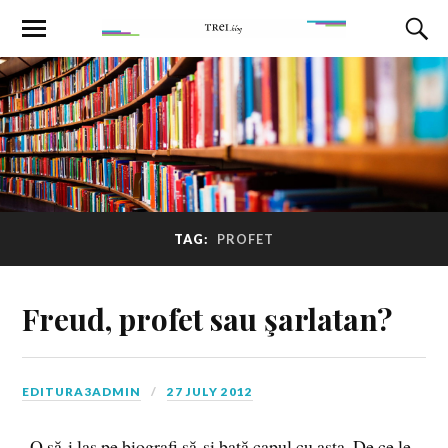
TAG:
PROFET
Freud, profet sau şarlatan?
EDITURA3ADMIN
27 JULY 2012
„O să-i las pe biografi să-şi bată capul cu asta. De ce le-