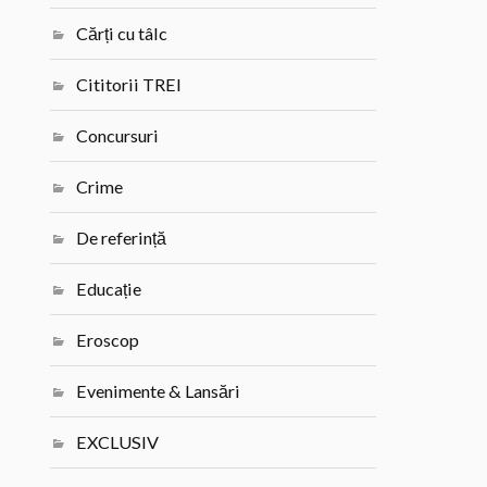
Cărți cu tâlc
Cititorii TREI
Concursuri
Crime
De referință
Educație
Eroscop
Evenimente & Lansări
EXCLUSIV