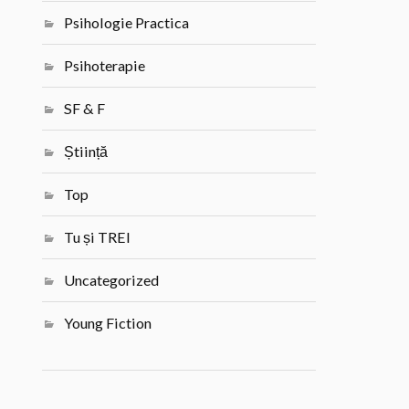
Psihologie Practica
Psihoterapie
SF & F
Știință
Top
Tu și TREI
Uncategorized
Young Fiction