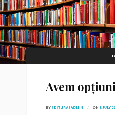
T
Avem opțiun
BY
EDITURA3ADMIN
ON
8 JULY 2