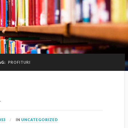
AG:
PROFITURI
i
013
IN
UNCATEGORIZED