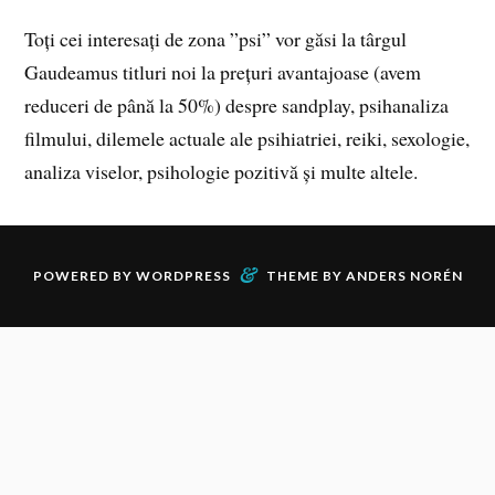
Toți cei interesați de zona ”psi” vor găsi la târgul
Gaudeamus titluri noi la prețuri avantajoase (avem
reduceri de până la 50%) despre sandplay, psihanaliza
filmului, dilemele actuale ale psihiatriei, reiki, sexologie,
analiza viselor, psihologie pozitivă și multe altele.
&
POWERED BY
WORDPRESS
THEME BY
ANDERS NORÉN