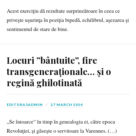
Acest exerciţiu dă rezultate surprinzătoare în ceea ce
priveşte uşurinţa în poziţia bipedă, echilibrul, aşezarea şi
sentimentul de stare de bine.
Locuri ”bântuite”, fire
transgeneraționale… și o
regină ghilotinată
EDITURA3ADMIN
27 MARCH 2014
„Se întoarce“ în timp în genealogia ei, către epoca
Revoluţiei, şi găseşte o servitoare la Varennes. (…)