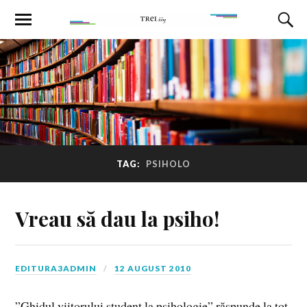
TAG:
PSIHOLO
Vreau să dau la psiho!
EDITURA3ADMIN
12 AUGUST 2010
”Ghidul viitorului student la psihologie” răspunde la tot