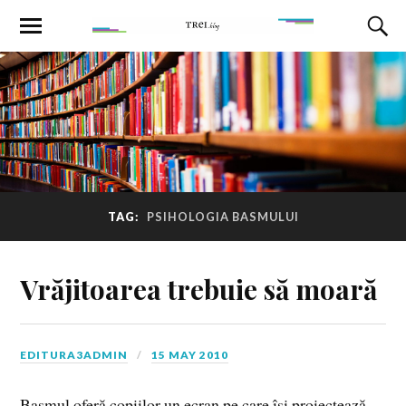
TAG:
PSIHOLOGIA BASMULUI
Vrăjitoarea trebuie să moară
EDITURA3ADMIN
15 MAY 2010
Basmul oferă copiilor un ecran pe care își proiectează