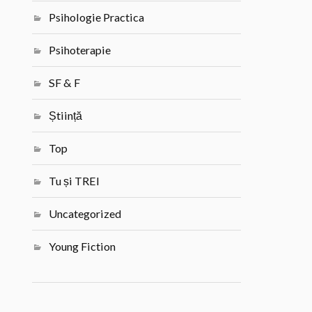
Psihologie Practica
Psihoterapie
SF & F
Știință
Top
Tu și TREI
Uncategorized
Young Fiction