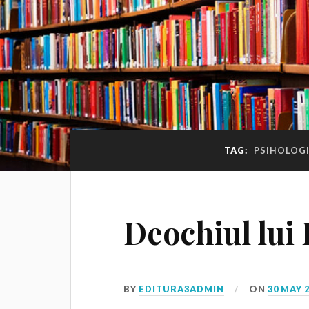
TAG:
PSIHOLOG
Deochiul lui
BY
EDITURA3ADMIN
ON
30 MAY 