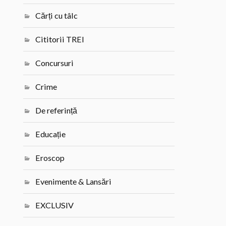
Cărți cu tâlc
Cititorii TREI
Concursuri
Crime
De referință
Educație
Eroscop
Evenimente & Lansări
EXCLUSIV