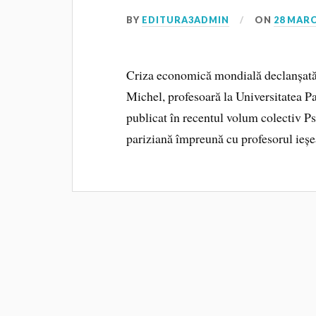
BY
EDITURA3ADMIN
ON
28 MARC
Cri­za eco­no­mi­că mondială declanșat
Michel, profesoară la Universitatea Par
publicat în recentul volum colectiv P
pariziană împreună cu profesorul ieș