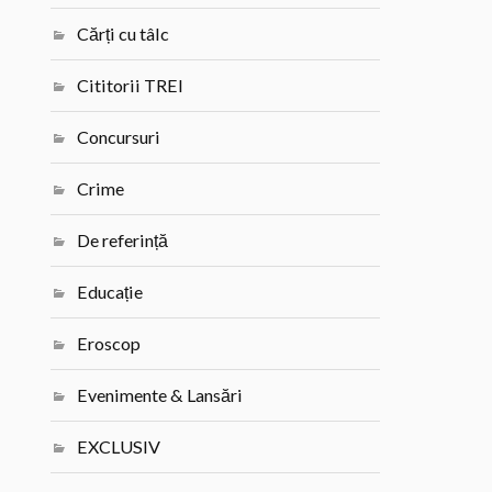
Cărți cu tâlc
Cititorii TREI
Concursuri
Crime
De referință
Educație
Eroscop
Evenimente & Lansări
EXCLUSIV