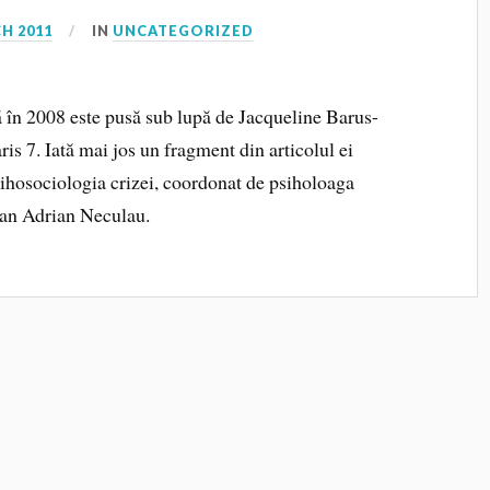
H 2011
IN
UNCATEGORIZED
ă în 2008 este pusă sub lupă de Jacqueline Barus-
is 7. Iată mai jos un fragment din articolul ei
sihosociologia crizei, coordonat de psiholoaga
ean Adrian Neculau.