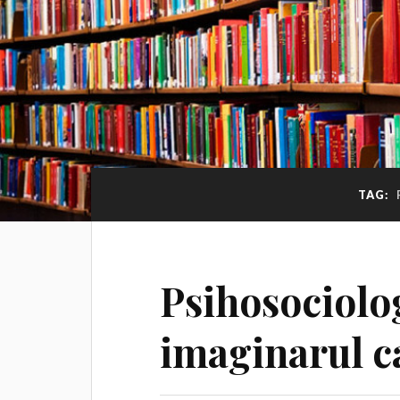
TAG:
Psihosociolog
imaginarul ca