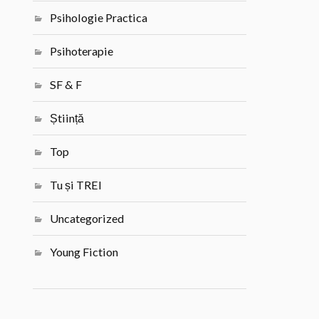
Psihologie Practica
Psihoterapie
SF & F
Știință
Top
Tu și TREI
Uncategorized
Young Fiction