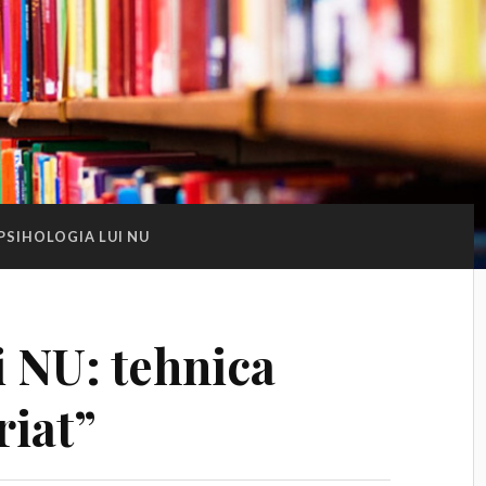
PSIHOLOGIA LUI NU
i NU: tehnica
riat”