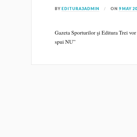
BY
EDITURA3ADMIN
ON
9 MAY 2
Gazeta Sporturilor şi Editura Trei vo
spui NU”