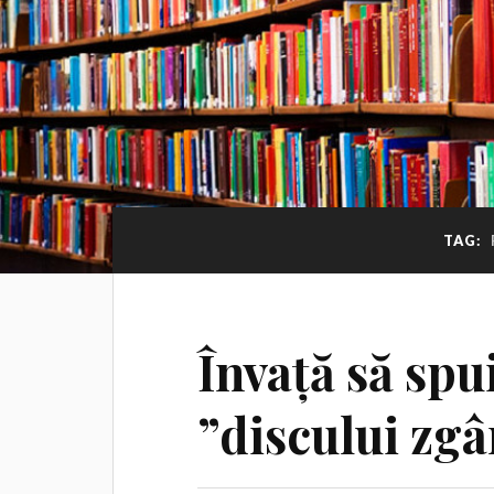
TAG:
Învață să spu
”discului zgâ