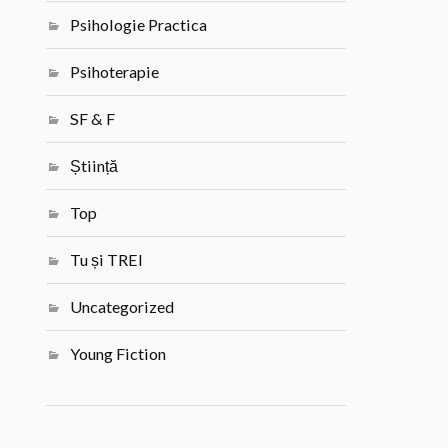
Psihologie Practica
Psihoterapie
SF & F
Știință
Top
Tu și TREI
Uncategorized
Young Fiction