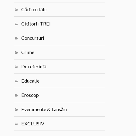
Cărți cu tâlc
Cititorii TREI
Concursuri
Crime
De referință
Educație
Eroscop
Evenimente & Lansări
EXCLUSIV