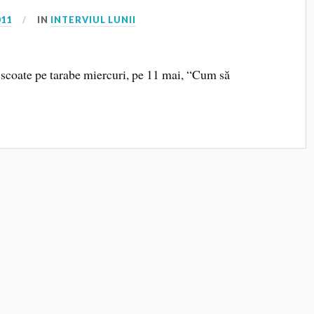
011
IN
INTERVIUL LUNII
r scoate pe tarabe miercuri, pe 11 mai, “Cum să