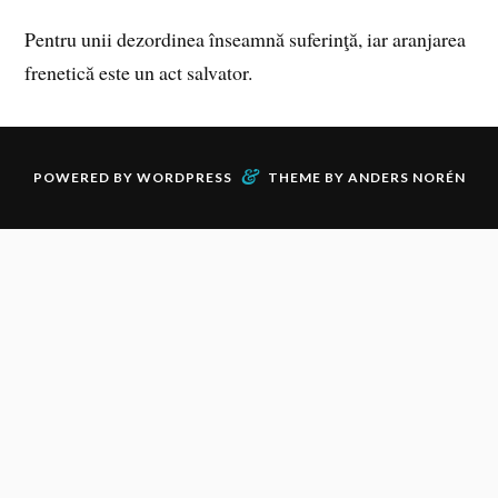
Pentru unii dezordinea înseamnă suferinţă, iar aranjarea
frenetică este un act salvator.
&
POWERED BY
WORDPRESS
THEME BY
ANDERS NORÉN