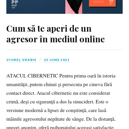
Cum să te aperi de un
agresor în mediul online
VIOREL VRABIE
25 JUNE 2021
ATACUL CIBERNETIC Pentru prima oară în istoria
umanității, putem chinui și persecuta pe cineva fără
contact direct. Atacul cibernetic nu este considerat
crimă, deși cu siguranță a dus la sinucideri. Este o
versiune modernă a lipsei de conștiință, care lasă
mâinile agresorului nepătate de sânge. De la distanță,
uneori anonim, oferă psihopatului aceeași satisfacție,