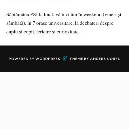
Săptămâna PSI la final: vă invităm în weekend (vineri și
sâmbătă), în 7 orașe universitare, la dezbateri despre
cuplu și copii, fericire și curiozitate.
&
POWERED BY
WORDPRESS
THEME BY
ANDERS NORÉN