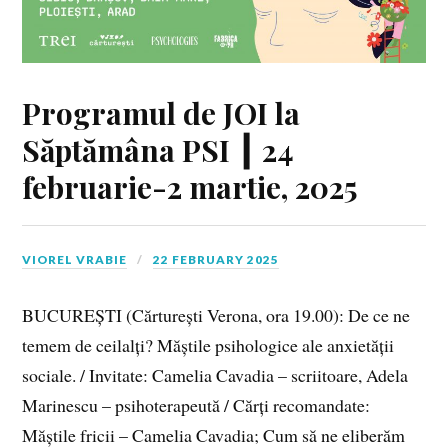
Programul de JOI la
Săptămâna PSI ┃ 24
februarie-2 martie, 2025
VIOREL VRABIE
22 FEBRUARY 2025
BUCUREȘTI (Cărturești Verona, ora 19.00): De ce ne
temem de ceilalți? Măștile psihologice ale anxietății
sociale. / Invitate: Camelia Cavadia – scriitoare, Adela
Marinescu – psihoterapeută / Cărți recomandate:
Măștile fricii – Camelia Cavadia; Cum să ne eliberăm