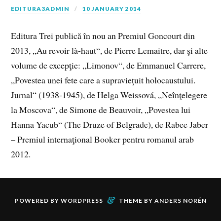
EDITURA3ADMIN
10 JANUARY 2014
Editura Trei publică în nou an Premiul Goncourt din
2013, „Au revoir là-haut“, de Pierre Lemaitre, dar şi alte
volume de excepţie: „Limonov“, de Emmanuel Carrere,
„Povestea unei fete care a supravieţuit holocaustului.
Jurnal“ (1938-1945), de Helga Weissová, „Neînţelegere
la Moscova“, de Simone de Beauvoir, „Povestea lui
Hanna Yacub“ (The Druze of Belgrade), de Rabee Jaber
– Premiul internaţional Booker pentru romanul arab
2012.
&
POWERED BY
WORDPRESS
THEME BY
ANDERS NORÉN