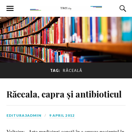
TAG:
RĂCEALĂ
Răceala, capra și antibioticul
EDITURA3ADMIN
9 APRIL 2012
Voltaire: „Arta medicinei constă în a amuza pacientul în