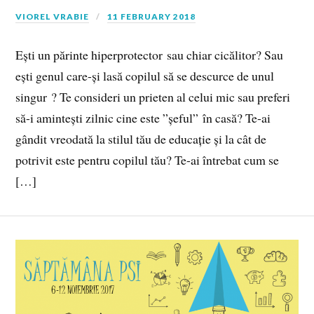
VIOREL VRABIE
11 FEBRUARY 2018
Ești un părinte hiperprotector sau chiar cicălitor? Sau
ești genul care-și lasă copilul să se descurce de unul
singur ? Te consideri un prieten al celui mic sau preferi
să-i amintești zilnic cine este ”șeful” în casă? Te-ai
gândit vreodată la stilul tău de educație și la cât de
potrivit este pentru copilul tău? Te-ai întrebat cum se
[…]