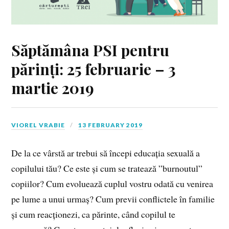
Săptămâna PSI pentru
părinți: 25 februarie – 3
martie 2019
VIOREL VRABIE
13 FEBRUARY 2019
De la ce vârstă ar trebui să începi educația sexuală a
copilului tău? Ce este și cum se tratează ”burnoutul”
copiilor? Cum evoluează cuplul vostru odată cu venirea
pe lume a unui urmaș? Cum previi conflictele în familie
și cum reacționezi, ca părinte, când copilul te