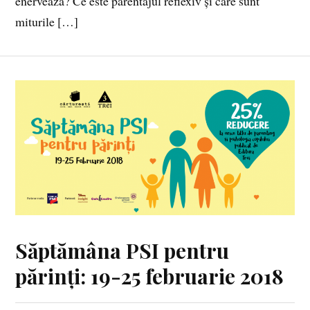
enervează? Ce este parentajul reflexiv și care sunt
miturile […]
Săptămâna PSI pentru
părinți: 19-25 februarie 2018