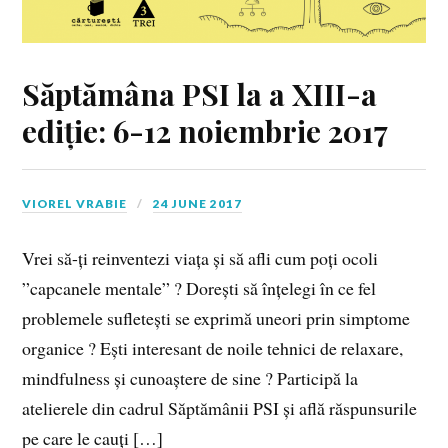
Săptămâna PSI la a XIII-a
ediție: 6-12 noiembrie 2017
VIOREL VRABIE
24 JUNE 2017
Vrei să-ți reinventezi viața și să afli cum poți ocoli
”capcanele mentale” ? Dorești să înțelegi în ce fel
problemele sufletești se exprimă uneori prin simptome
organice ? Ești interesant de noile tehnici de relaxare,
mindfulness și cunoaștere de sine ? Participă la
atelierele din cadrul Săptămânii PSI și află răspunsurile
pe care le cauți […]